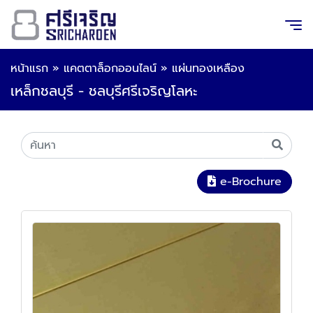
หน้าแรก
»
แคตตาล็อกออนไลน์
»
แผ่นทองเหลือง
เหล็กชลบุรี - ชลบุรีศรีเจริญโลหะ
e-Brochure