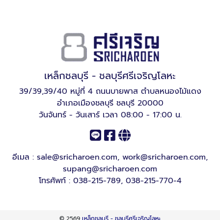
เหล็กชลบุรี - ชลบุรีศรีเจริญโลหะ
39/39,39/40 หมู่ที่ 4 ถนนบายพาส ตำบลหนองไม้แดง
อำเภอเมืองชลบุรี ชลบุรี 20000
วันจันทร์ - วันเสาร์ เวลา 08:00 - 17:00 น.
อีเมล :
sale@sricharoen.com
,
work@sricharoen.com
,
supang@sricharoen.com
โทรศัพท์ :
038-215-789
,
038-215-770-4
© 2569
เหล็กชลบุรี - ชลบุรีศรีเจริญโลหะ