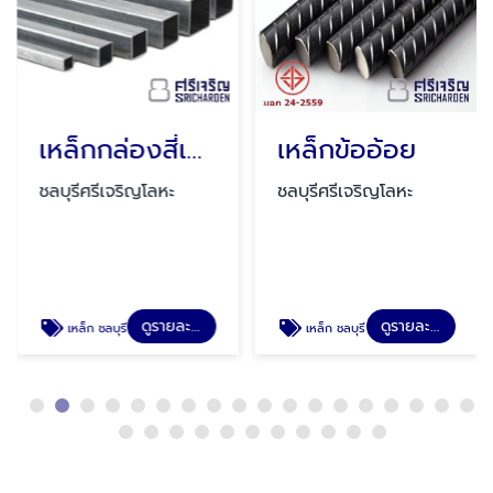
เหล็กกล่องสี่เหลี่ยม
เหล็กข้ออ้อย
ชลบุรีศรีเจริญโลหะ
ชลบุรีศรีเจริญโลหะ
ดูรายละเอียด
ดูรายละเอียด
เหล็ก ชลบุรี
เหล็ก ชลบุรี