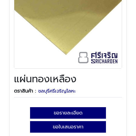
แผ่นทองเหลือง
ตราสินค้า :
ชลบุรีศรีเจริญโลหะ
ขอรายละเอียด
ขอใบเสนอราคา