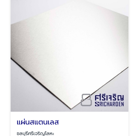
แผ่นสแตนเลส
ชลบุรีศรีเจริญโลหะ