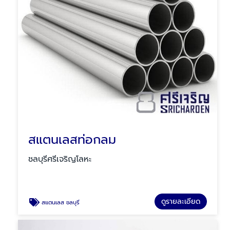
สแตนเลสท่อกลม
ชลบุรีศรีเจริญโลหะ
ดูรายละเอียด
สแตนเลส ชลบุรี