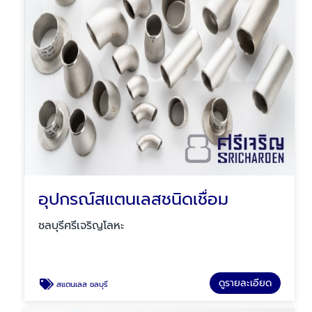
อุปกรณ์สแตนเลสชนิดเชื่อม
ชลบุรีศรีเจริญโลหะ
ดูรายละเอียด
สแตนเลส ชลบุรี