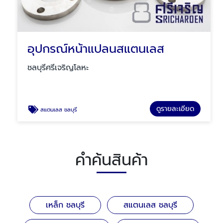
อุปกรณ์หน้าแปลนสแตนเลส
ชลบุรีศรีเจริญโลหะ
ดูรายละเอียด
สแตนเลส ชลบุรี
คำค้นสินค้า
เหล็ก ชลบุรี
สแตนเลส ชลบุรี