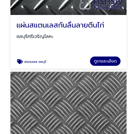
แผ่นสแตนเลสกันลื่นลายตีนไก่
ชลบุรีศรีเจริญโลหะ
ดูรายละเอียด
สแตนเลส ชลบุรี