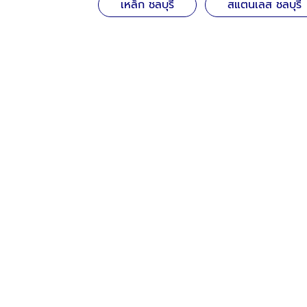
เหล็ก ชลบุรี
สแตนเลส ชลบุรี