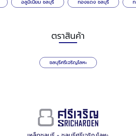
อลูมิเนียม ชลบุรี
ทองแดง ชลบุรี
ท
ตราสินค้า
ชลบุรีศรีเจริญโลหะ
เหล็กชลบุรี - ชลบุรีศรีเจริญโลหะ