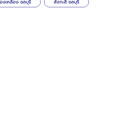
องเหลือง ชลบุรี
สังกะสี ชลบุรี