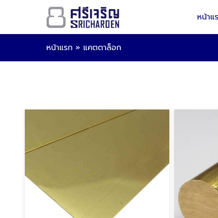
หน้าแ
หน้าแรก
»
แคตตาล็อก