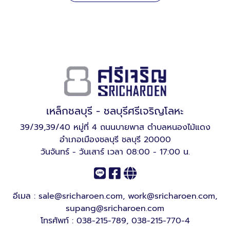
เหล็กชลบุรี - ชลบุรีศรีเจริญโลหะ
39/39,39/40 หมู่ที่ 4 ถนนบายพาส ตำบลหนองไม้แดง
อำเภอเมืองชลบุรี ชลบุรี 20000
วันจันทร์ - วันเสาร์ เวลา 08:00 - 17:00 น.
อีเมล :
sale@sricharoen.com
,
work@sricharoen.com
,
supang@sricharoen.com
โทรศัพท์ :
038-215-789
,
038-215-770-4