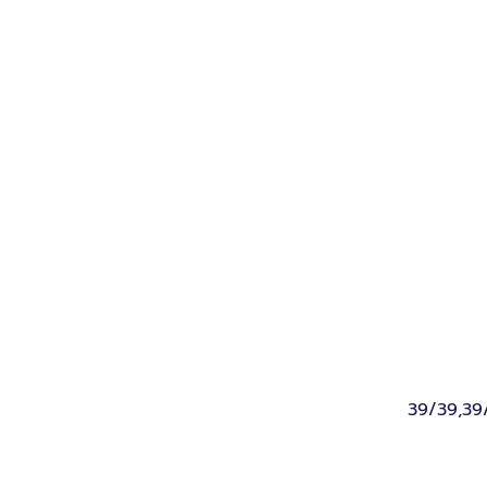
39/39,39/