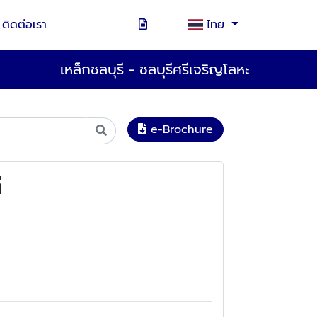
ติดต่อเรา
ไทย
เหล็กชลบุรี - ชลบุรีศรีเจริญโลหะ
e-Brochure
่