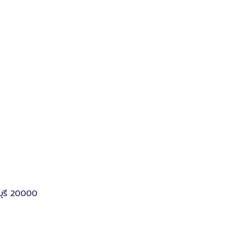
บุรี 20000