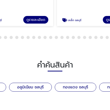
ดูรายละเอียด
ดู
รี
เหล็ก ชลบุรี
คำค้นสินค้า
อลูมิเนียม ชลบุรี
ทองแดง ชลบุรี
ท