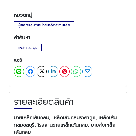
หมวดหมู่
ผู้ผลิตและจำหน่ายเหล็กสเตนเลส
คำค้นหา
เหล็ก ชลบุรี
แชร์
รายละเอียดสินค้า
ขายเหล็กเส้นกลม, เหล็กเส้นกลมราคาถูก, เหล็กเส้น
กลมชลบุรี, โรงงานขายเหล็กเส้นกลม, ขายส่งเหล็ก
เส้นกลม