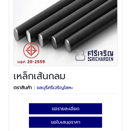
เหล็กเส้นกลม
ตราสินค้า :
ชลบุรีศรีเจริญโลหะ
ขอรายละเอียด
ขอใบเสนอราคา