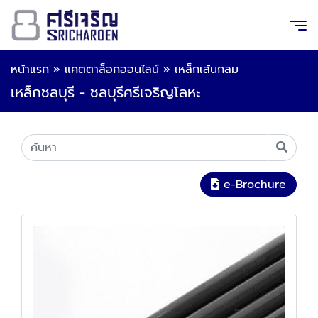
หน้าแรก
»
แคตตาล็อกออนไลน์
»
เหล็กเส้นกลม
เหล็กชลบุรี - ชลบุรีศรีเจริญโลหะ
e-Brochure