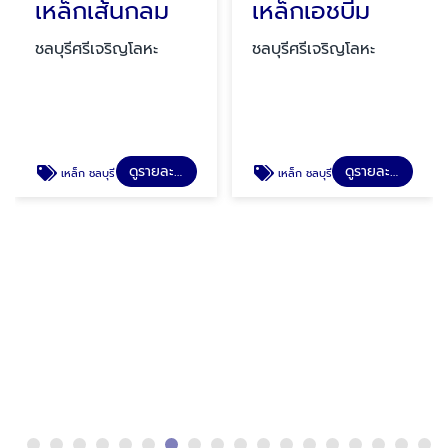
เหล็กเอชบีม
ชลบุรีศรีเจริญโลหะ
ดูรายละเอียด
เหล็ก ชลบุรี
เหล็กเส้นกลม
ชลบุรีศรีเจริญโลหะ
ดูรายละเอียด
เหล็ก ชลบุรี