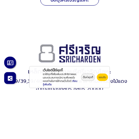
ชลบุรีศรีเจริญโลหะ
เหล็กชลบุรี - ชลบุรีศรีเจริญโลหะ
เว็บไซต์นี้ใช้คุกกี้
เราใช้คุกกี้เพื่อเพิ่มประสิทธิภาพและ
ตั้งค่าคุกกี้
ยอมรับ
มอบประสบการณ์ความพึงพอใจ
39/39,39/40 หมู่ที่ 4 ถนนบายพาส ตำบลหนองไม้แดง
ของท่านในการใช้งานเว็บไซต์
เรียน
รู้เพิ่มเติม
อำเภอเมืองชลบุรี ชลบุรี 20000
วันจันทร์ - วันเสาร์ เวลา 08:00 - 17:00 น.
อีเมล :
sale@sricharoen.com
,
work@sricharoen.com
,
supang@sricharoen.com
โทรศัพท์ :
038-215-789
,
038-215-770-4