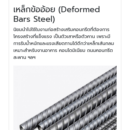
เหล็กข้ออ้อย (Deformed
Bars Steel)
นิยมนำไปใช้ในงานก่อสร้างเสริมคอนกรีตที่ต้องการ
โครงสร้างที่แข็งแรง เป็นตัวเสาหรือตัวคาน เพราะมี
การรับน้ำหนักและแรงเสียดทานได้ดีกว่าเหล็กเส้นกลม
เหมาะสำหรับงานอาคาร คอนโดมิเนียม ถนนคอนกรีต
สะพาน ฯลฯ