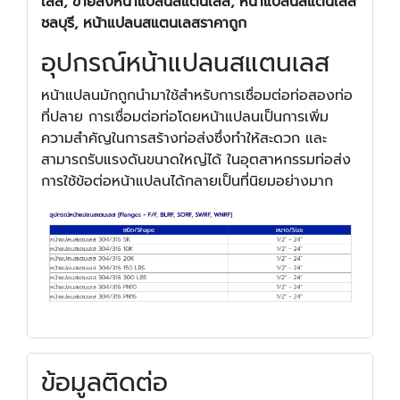
เลส, ขายส่งหน้าแปลนสแตนเลส, หน้าแปลนสแตนเลส
ชลบุรี, หน้าแปลนสแตนเลสราคาถูก
อุปกรณ์หน้าแปลนสแตนเลส
หน้าแปลนมักถูกนำมาใช้สำหรับการเชื่อมต่อท่อสองท่อ
ที่ปลาย การเชื่อมต่อท่อโดยหน้าแปลนเป็นการเพิ่ม
ความสำคัญในการสร้างท่อส่งซึ่งทำให้สะดวก และ
สามารถรับแรงดันขนาดใหญ่ได้ ในอุตสาหกรรมท่อส่ง
การใช้ข้อต่อหน้าแปลนได้กลายเป็นที่นิยมอย่างมาก
ข้อมูลติดต่อ