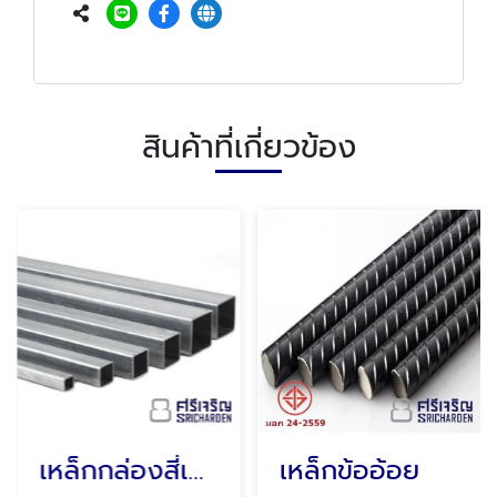
สินค้าที่เกี่ยวข้อง
เหล็กกล่องสี่เหลี่ยม
เหล็กข้ออ้อย