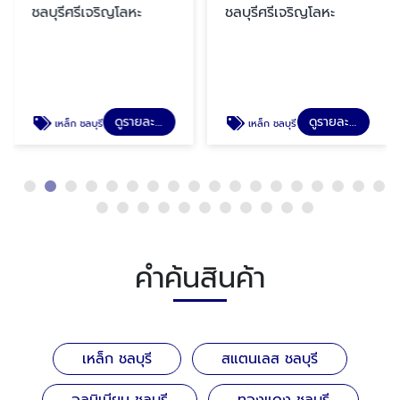
ชลบุรีศรีเจริญโลหะ
ชลบุรีศรีเจริญโลหะ
ดูรายละเอียด
ดูรายละเอียด
เหล็ก ชลบุรี
เหล็ก ชลบุรี
คำค้นสินค้า
เหล็ก ชลบุรี
สแตนเลส ชลบุรี