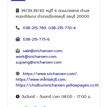
39/39,39/40 หมู่ที่ 4 ถนนบายพาส ตำบล
หนองไม้แดง อำเภอเมืองชลบุรี ชลบุรี 20000
038-215-789
,
038-215-770-4
038-215-775-6
sale@sricharoen.com
,
work@sricharoen.com
,
supang@sricharoen.com
https://www.sricharoen.com/
,
https://www.เหล็กชลบุรี.com
,
https://cholburisricharoen.yellowpages.co.th
วันจันทร์ - วันเสาร์ เวลา 08:00 - 17:00 น.