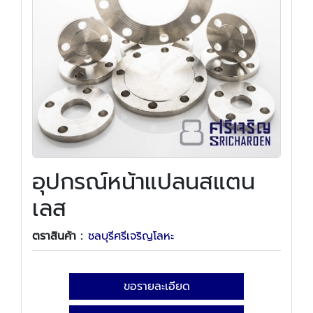
อุปกรณ์หน้าแปลนสแตน
เลส
ตราสินค้า :
ชลบุรีศรีเจริญโลหะ
ขอรายละเอียด