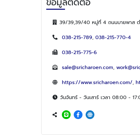
ข้อมูลติดต่อ
39/39,39/40 หมู่ที่ 4 ถนนบายพาส ต
038-215-789
,
038-215-770-4
038-215-775-6
sale@sricharoen.com
,
work@sri
https://www.sricharoen.com/
,
h
วันจันทร์ - วันเสาร์ เวลา 08:00 - 17