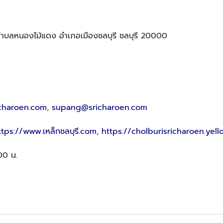
ำบลหนองไม้แดง อำเภอเมืองชลบุรี ชลบุรี 20000
charoen.com
,
supang@sricharoen.com
ttps://www.เหล็กชลบุรี.com
,
https://cholburisricharoen.yel
:00 น.