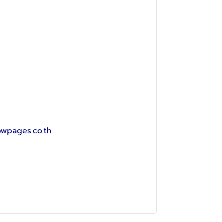
lowpages.co.th