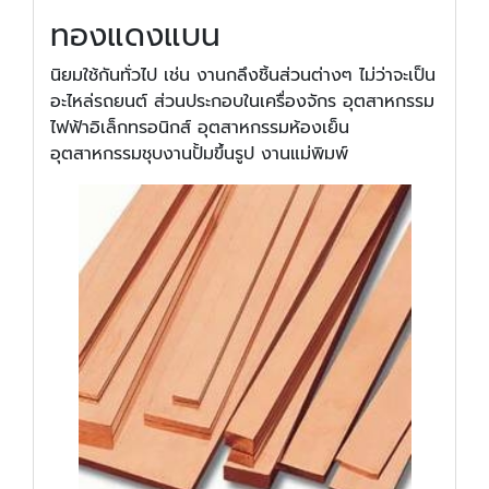
ทองแดงแบน
นิยมใช้กันทั่วไป เช่น งานกลึงชิ้นส่วนต่างๆ ไม่ว่าจะเป็น
อะไหล่รถยนต์ ส่วนประกอบในเครื่องจักร อุตสาหกรรม
ไฟฟ้าอิเล็กทรอนิกส์ อุตสาหกรรมห้องเย็น
อุตสาหกรรมชุบงานปั้มขึ้นรูป งานแม่พิมพ์