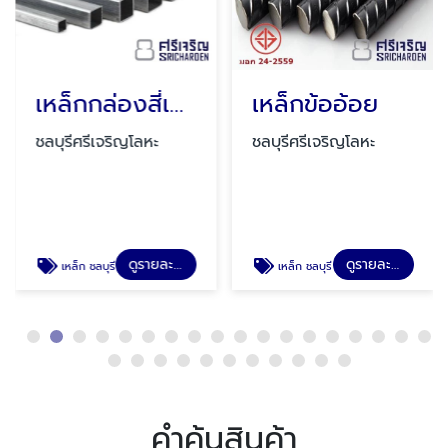
เหล็กกล่องสี่เหลี่ยม
เหล็กข้ออ้อย
ชลบุรีศรีเจริญโลหะ
ชลบุรีศรีเจริญโลหะ
ดูรายละเอียด
ดูรายละเอียด
เหล็ก ชลบุรี
เหล็ก ชลบุรี
คำค้นสินค้า