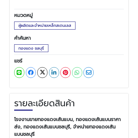
หมวดหมู่
ผู้ผลิตและจำหน่ายเหล็กสเตนเลส
คำค้นหา
ทองแดง ชลบุรี
แชร์
รายละเอียดสินค้า
โรงงานขายทองแดงเส้นแบน, ทองแดงเส้นแบนราคา
ส่ง, ทองแดงเส้นแบนชลบุรี, จำหน่ายทองแดงเส้น
แบนชลบุรี