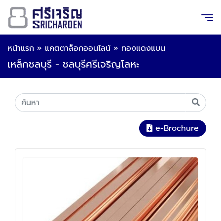
หน้าแรก
»
แคตตาล็อกออนไลน์
»
ทองแดงแบน
เหล็กชลบุรี - ชลบุรีศรีเจริญโลหะ
e-Brochure