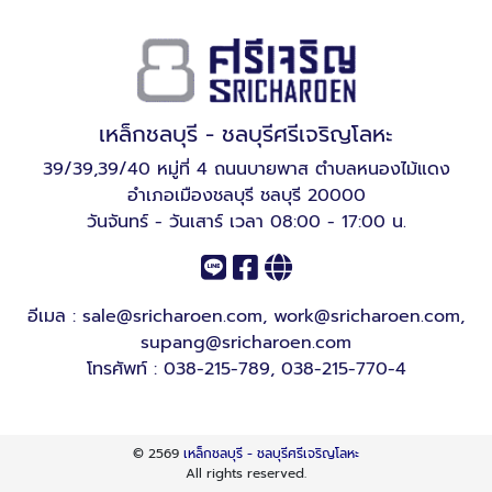
เหล็กชลบุรี - ชลบุรีศรีเจริญโลหะ
39/39,39/40 หมู่ที่ 4 ถนนบายพาส ตำบลหนองไม้แดง
อำเภอเมืองชลบุรี ชลบุรี 20000
วันจันทร์ - วันเสาร์ เวลา 08:00 - 17:00 น.
อีเมล :
sale@sricharoen.com
,
work@sricharoen.com
,
supang@sricharoen.com
โทรศัพท์ :
038-215-789
,
038-215-770-4
© 2569
เหล็กชลบุรี - ชลบุรีศรีเจริญโลหะ
All rights reserved.