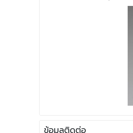
ข้อมูลติดต่อ