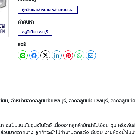
ผู้ผลิตและจำหน่ายเหล็กสเตนเลส
คำค้นหา
อลูมิเนียม ชลบุรี
แชร์
ียม, จำหน่ายฉากอลูมิเนียมชลบุรี, ฉากอลูมิเนียมชลบุรี, ฉากอลูมิเน
ะเป็นแบบไม่ชุบอโนไดซ์ เนื่องจากลูกค้ามักนำไปเชื่อม ชุบ หรือพ่น
 ส่วนมากฉากบาง ลูกค้าจะนำไปทำงานตกแต่ง ตีขอบ งานห้องน้ำในบ้