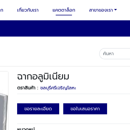
รก
เกี่ยวกับเรา
แคตตาล็อก
สาขาของเรา
ฉากอลูมิเนียม
ตราสินค้า :
ชลบุรีศรีเจริญโลหะ
ขอรายละเอียด
ขอใบเสนอราคา
หมวดหมู่