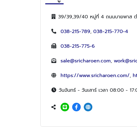
39/39,39/40 หมู่ที่ 4 ถนนบายพาส ต
038-215-789
,
038-215-770-4
038-215-775-6
sale@sricharoen.com
,
work@sri
https://www.sricharoen.com/
,
h
วันจันทร์ - วันเสาร์ เวลา 08:00 - 17