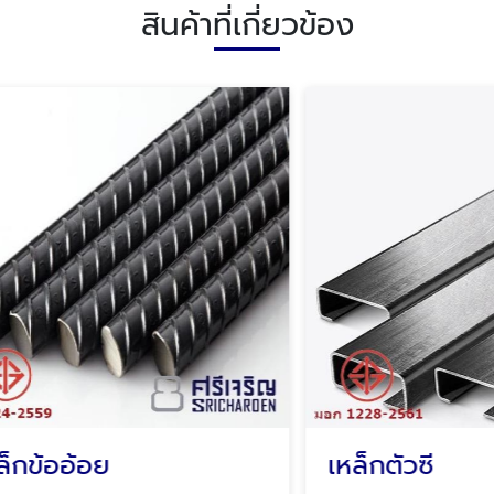
สินค้าที่เกี่ยวข้อง
้ออ้อย
เหล็กตัวซี