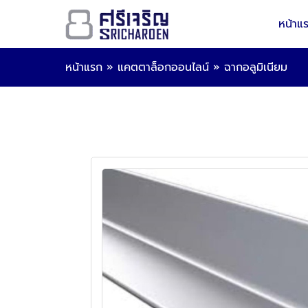
หน้าแ
หน้าแรก
»
แคตตาล็อกออนไลน์
»
ฉากอลูมิเนียม