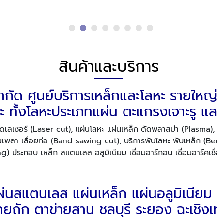
สินค้าและบริการ
จำกัด ศูนย์บริการเหล็กและโลหะ รายใหญ่
หะ ทั้งโลหะประเภทแผ่น ตะแกรงเจาะรู แ
ดเลเซอร์ (Laser cut), แผ่นโลหะ แผ่นเหล็ก ดัดพลาสม่า (Plasma),
เพลา เลื่อยท่อ (Band sawing cut), บริการพับโลหะ พับเหล็ก (Ben
g) ประกอบ เหล็ก สแตนเลส อลูมิเนียม เชื่อมอาร์กอน เชื่อมอาร์คเชื
ผ่นสแตนเลส แผ่นเหล็ก แผ่นอลูมิเนียม
ถัก ตาข่ายสาน ชลบุรี ระยอง ฉะเชิงเ