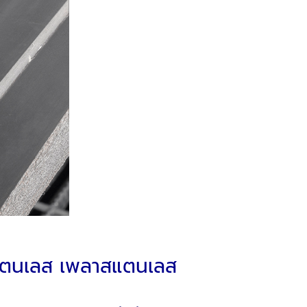
สแตนเลส เพลาสแตนเลส