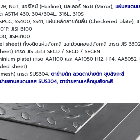
2B, No.1, แฮร์ไลน์ (Hairline), มิลเลอร์ No.8 (Mirror),
แผ่นสแตนเล
รด ASTM 430, 304/304L, 316L, 310S
PCC, SS400, SS41, แผ่นเหล็กลายกันลื่น (Checkered plate), แผ่
01P, JISH3100
00, JISH3100
l sheet) ทั้งชนิดแผ่นสังกะสี และม้วนคอยล์สังกะสี เกรด JIS 3
sheet) เกรด JIS 3313 SECD / SECD / SECEN
inium plate) เกรด AA1100 และ AA1050 H12, H14, AA5052
ded sheet)
g mesh) เกรด SUS304,
ตาข่ายถัก ลวดตาข่ายถัก ชุบสังกะสี
ข่ายสานสแตนเลส SUS304, ตาข่ายสานเหล็กชุบสังกะสี