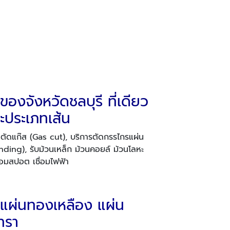
ของจังหวัดชลบุรี ที่เดียว
ละประเภทเส้น
 ตัดแก๊ส (Gas cut), บริการตัดกรรไกรแผ่น
ding), รับม้วนเหล็ก ม้วนคอยล์ ม้วนโลหะ
่อมสปอต เชื่อมไฟฟ้า
 แผ่นทองเหลือง แผ่น
ทรา