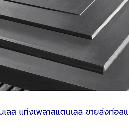
ตนเลส แท่งเพลาสแตนเลส ขายส่งท่อ