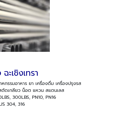
 ฉะเชิงเทรา
กรรมอาหาร ยา เครื่องดื่ม เครื่องปรุงรส
ท์ สตัดเกลียว น็อต แหวน สแตนเลส
50LBS, 300LBS, PN10, PN16
SUS 304, 316