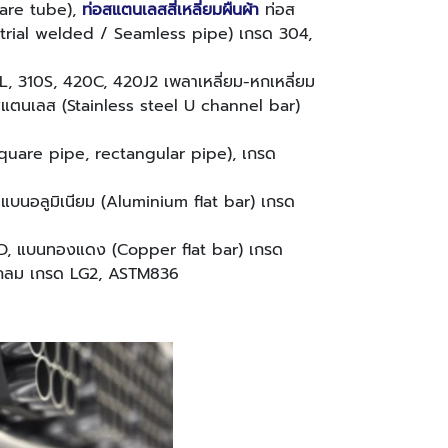
uare tube),
ท่อสแตนเลสสี่เหลี่ยมผืนผ้า
ท่อส
trial welded / Seamless pipe) เกรด 304,
, 310S, 420C, 420J2 เพลาเหลี่ยม-หกเหลี่ยม
สแตนเลส (Stainless steel U channel bar)
uare pipe, rectangular pipe), เกรด
บนอลูมิเนียม (Aluminium flat bar) เกรด
D, แบนทองแดง (Copper flat bar) เกรด
กลม เกรด LG2, ASTM836